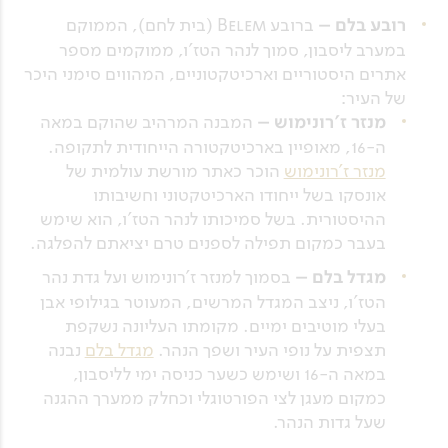
רובע בלם –
ברובע Belem (בית לחם), הממוקם
במערב ליסבון, סמוך לנהר הטז'ו, ממוקמים מספר
אתרים היסטוריים וארכיטקטוניים, המהווים סימני היכר
של העיר:
מנזר ז'רונימוש –
המבנה המרהיב שהוקם במאה
ה-16, מאופיין בארכיטקטורה הייחודית לתקופה.
מנזר ז'רונימוש
הוכר כאתר מורשת עולמית של
אונסקו בשל ייחודו הארכיטקטוני וחשיבותו
ההיסטורית. בשל סמיכותו לנהר הטז'ו, הוא שימש
בעבר כמקום תפילה לספנים טרם יציאתם להפלגה.
מגדל בלם –
בסמוך למנזר ז'רונימוש ועל גדת נהר
הטז'ו, ניצב המגדל המרשים, המעוטר בגילופי אבן
בעלי מוטיבים ימיים. מקומתו העליונה נשקפת
תצפית על נופי העיר ושפך הנהר.
מגדל בלם
נבנה
במאה ה-16 ושימש כשער כניסה ימי לליסבון,
כמקום מעגן לצי הפורטוגלי וכחלק ממערך ההגנה
שעל גדות הנהר.