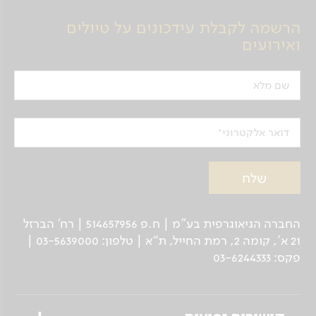
הרשמה לקבלת עידכונים על טיולים
ואירועים
שם מלא
דואר אלקטרוני
החברה הגיאוגרפית בע"מ | ח.פ 514657956 | רח’ הברזל
21 א', קומה 2, רמת החייל, ת“א | טלפון: 03-5639000 |
פקס: 03-6244333