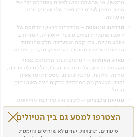
הראשון. מי שחשקה נפשו לצפות בפנורמה יפה של
העיר, מוזמן לעלות למרפסת של שער ויקטוריה
היפהפה.
מדרחוב אוגוסטה –
המדרחוב הראשי והתוסס של
ליסבון מתגלה ליוצאים משער ויקטוריה. המדרחוב
שופע חנויות, בתי קפה ומסעדות. חלק מחזיתות
הבניינים שמצדיו מחופות באריחי קרמיקה צבעוניים.
פארק האומות –
המתחם הענק הממוקם באזור
האקספו החדש, על גדות נהר הטז'ו, כולל טיילת ארוכה,
מרינה, מלונות, מרכזי שופינג, מסעדות ומדשאות
יפות. האטרקציה המרכזית במקום הינה האושנריום
הגדול.
מוזיאון גולבקיאן –
ליסבון היא עיר רבת מוזיאונים,
גדולים כקטנים. מוזיאון גולבקיאן שווה ביקור לא רק
הצטרפו למסע גם בין הטיולים
בגלל אוסף האמנות הנפלא שלו, אלא גם בשל מבנהו
המרשים והגנים המטופחים שסביבו. שני מוזיאונים
מומלצים נוספים הם האסולחוס – מוזיאון האריחים,
סיפורים, תרבויות, יעדים לא שגרתיים והזמנות
הממוקם במנזר ומציג את היסטוריית האריחים ודרך