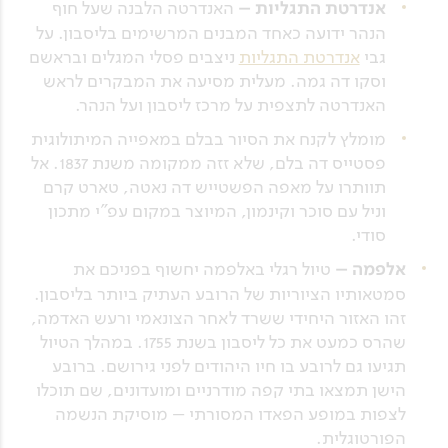
אנדרטת התגליות –
האנדרטה הלבנה שעל חוף
הנהר ידועה כאחד המבנים המרשימים בליסבון. על
גבי
אנדרטת התגליות
ניצבים פסלי המגלים ובראשם
וסקו דה גמה. מעלית מסיעה את המבקרים לראש
האנדרטה לתצפית על מרכז ליסבון ועל הנהר.
מומלץ לקנח את הסיור בבלם במאפייה המיתולוגית
פסטייס דה בלם, שלא זזה ממקומה משנת 1837. אל
תוותרו על מאפה הפשטייש דה נאטה, טארט קרם
וניל עם סוכר וקינמון, המיוצר במקום עפ"י מתכון
סודי.
אלפמה –
טיול רגלי באלפמה יחשוף בפניכם את
סמטאותיו הציוריות של הרובע העתיק ביותר בליסבון.
זהו האזור היחידי ששרד לאחר הצונאמי ורעש האדמה,
שהרס כמעט את כל ליסבון בשנת 1755. במהלך הטיול
תגיעו גם לרובע בו חיו היהודים לפני גירושם. ברובע
הישן תמצאו בתי קפה מודרניים ומועדונים, שם תוכלו
לצפות במופע הפאדו המסורתי – מוסיקת הנשמה
הפורטוגלית.