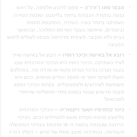
מבצר סאו ז'ורז'ה –
סמוך לרובע אלפמה, על ראש
גבעה בנקודה הגבוהה ביותר בליסבון, שוכנת הטירה
העתיקה ביותר בעיר. הטירה, המוקפת חומות
וביצורים, שימשה בעבר כארמון המלוכה, ובהמשך
כבית כלא ומבצר. תצפית מדהימה מצפה לעולים לראש
המבצר.
רובע אל באישה וכיכר רוסיו –
רובע אל באישה שייך
לעיר העתיקה, וכיכר רוסיו היא הכיכר המרכזית שבו.
בעבר נערכו בכיכר נערכו טקסי או טו דה פה, במהלכם
הועלו למוקד יותר מ-2000 יהודים אנוסים. כיום היא
משמשת לאירועים ולפסטיבלים. בפינת הכיכר נמצא
מבנה מרשים שבנוי בסגנון גותי-מנואליטי שייחודי
לפורטוגל.
כיכר קומרסיו ושער ויקטוריה –
הכיכר המרכזית
בליסבון מהווה נקודת מוצא למטיילים רבים. הכיכר
הרחבה שנבנתה במאה ה-18 מוקפת בבנייני הממשלה
והבורסה, ובמרכזה מוצב פסלו של פרש – המלך ז'וז'ה