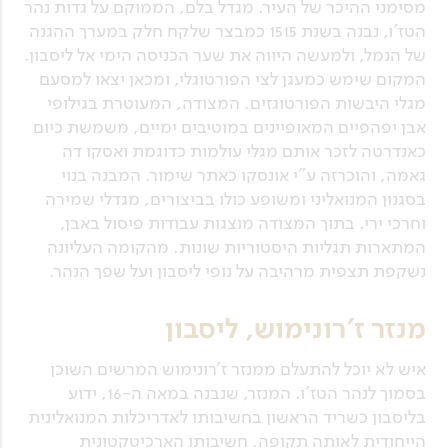
מסימני ההיכר של העיר. מגדל בלם, הממוקם על גדות נהר
הטז'ו, נבנה בשנת 1515 כמבצר שלקח חלק במערך ההגנה
של הנמל, ולמעשה היווה את שער הכניסה הימי אל ליסבון.
המקום שימש כמעגן לצי הפורטוגלי, ומכאן יצאו למסעם
מגלי היבשות הפורטוגזים. המצודה, המעוטרת בגילופי
אבן יפהפיים המאופיינים במוטיבים ימיים, משמשת כיום
כאנדרטה לזכר אותם מגלי עולמות כדוגמת ואסקו דה
גאמה, והוכרזה ע"י אונסקו כאתר שימור. המבנה בנוי
בסגנון המנואליני ומשופע כולו בביצורים, מגדלי שמירה
וחרכי ירי. בתוך המצודה מוצגות עבודות פיסול באבן,
המתארות תגליות היסטוריות שונות. מהקומה העליונה
נשקפת תצפית מרהיבה על נופי ליסבון ועל שפך הנהר.
מנזר ז'רונימוש, ליסבון
איש לא יוכל להתעלם ממנזר ז'רונימוש המרשים השוכן
בסמוך לנהר הטז'ו. המנזר, שנבנה במאה ה-16, ידוע
בליסבון כשריד הראשון בחשיבותו לאדריכלות המנואלינית
הייחודית לאותה תקופה. חשיבותו הארכיטקטונית