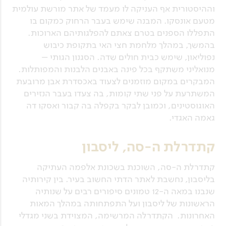
וההיסטורית אף העניקה לו מעמד של אתר מורשת עולמית
מטעם אונסקו. המבנה שימש בעבר הרחוק כמקום בו
התפללו הספנים בטרם צאתם להפלגותיהם הארוכות.
בהמשך, במהלך מלחמת חצי האי בתקופת כיבוש
נפוליאון, שימש כבית חולים שדה. הסגנון הגותי –
מנואליני משתקף בכל פינה באבנים הלבנות והמפותלות.
המבקרים במקום מוזמנים לצעוד באכסדרת אבן מרובעת
המשתרעת על פני שתי קומות, בה צעדו בעבר הנזירים
האוגוסטינים, וכמובן לבקר בקפלה בה קבור ואסקו דה
גאמה האגדי.
קתדרלת ה-סה, ליסבון
קתדרלת ה-סה, השוכנת בשכונת אלפמה העתיקה
בליסבון, נחשבת לאתר הדתי החשוב בעיר. בין קירותיה
שנבנו במאה ה-12 טמונים סיפורים רבים על שנותיה
הראשונות של ליסבון ועל התפתחותה במהלך המאות
האחרונות. הקתדרלה המרשימה, המצוידת בשני מגדלי