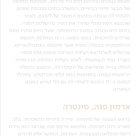
פעמון גבוהים וביניהם חלון ורד מרהיב, מספקת תחושה
של מבצר מימי הביניים, המשלב בתוכו סגנונות שונים.
הקתדרלה נבנתה במקום המסגד של ליסבון, לאחר
שהצבא הפורטוגלי שחרר את העיר מהשלטון המורי.
בזמנו היא נבנתה בסגנון הרומנסקי, שעד היום נותרו ממנו
שרידים לתזכורת. בסוף המאה ה-13 הוחלפה הקשת
הרומנסקית בקפלה גותית אשר מוקפת באמבולטוריום,
שהצליח לשרוד את רעידת האדמה משנת 1755 ונותר
כשריד גותי משמעותי. לאחר רעידת האדמה ההרסנית,
החלה בנייה מחודשת של הקתדרלה, והפעם הקפלה
הראשית נבנתה בסגנונות הנאו קלסי והרוקוקו. במהלך
המאה ה-17 הוכנסו לקתדרלה גם כלי קודש בסגנון
הבארוק.
ארמון פנה, סינטרה
בראש הגבעה של סינטרה, עיירה ציורית מהאגדות, בלב
פארק ירוק ויפהפה, מתנשא ארמון פנה שנראה כמו טירת
דיסני מופלאה וצבעונית. הארמון, המושך אליו תיירים