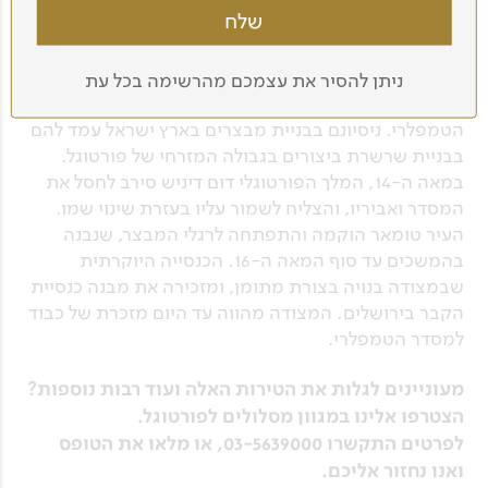
מיוחדים, לוקחת חלק בסיפור ההיסטורי של פורטוגל ושל
המסדר הטמפלרי כאחד. במאה ה-12, כשהנוצרים כבשו
את חצי האי האיברי מידי המוסלמים, התגייסו לעזרת
ניתן להסיר את עצמכם מהרשימה בכל עת
המלך החדש של פורטוגל אבירים צרפתים מהמסדר
הטמפלרי. ניסיונם בבניית מבצרים בארץ ישראל עמד להם
בבניית שרשרת ביצורים בגבולה המזרחי של פורטוגל.
במאה ה-14, המלך הפורטוגלי דום דיניש סירב לחסל את
המסדר ואביריו, והצליח לשמור עליו בעזרת שינוי שמו.
העיר טומאר הוקמה והתפתחה לרגלי המבצר, שנבנה
בהמשכים עד סוף המאה ה-16. הכנסייה היוקרתית
שבמצודה בנויה בצורת מתומן, ומזכירה את מבנה כנסיית
הקבר בירושלים. המצודה מהווה עד היום מזכרת של כבוד
למסדר הטמפלרי.
מעוניינים לגלות את הטירות האלה ועוד רבות נוספות?
הצטרפו אלינו במגוון מסלולים לפורטוגל.
לפרטים התקשרו 03-5639000, או מלאו את הטופס
ואנו נחזור אליכם.