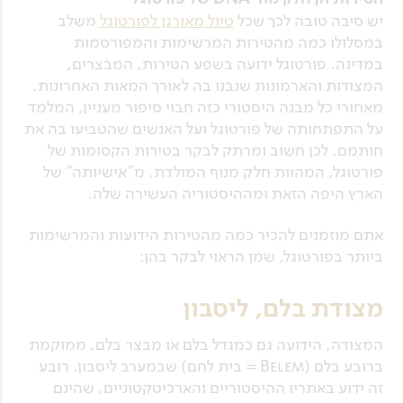
יש סיבה טובה לכך שכל
טיול מאורגן לפורטוגל
משלב
במסלולו כמה מהטירות המרשימות והמפורסמות
במדינה. פורטוגל ידועה בשפע הטירות, המבצרים,
המצודות והארמונות שנבנו בה לאורך המאות האחרונות.
מאחורי כל מבנה היסטורי כזה חבוי סיפור מעניין, המלמד
על התפתחותה של פורטוגל ועל האנשים שהטביעו בה את
חותמם. לכן חשוב ומרתק לבקר בטירות הקסומות של
פורטוגל, המהוות חלק מנוף המולדת, מ"אישיותה" של
הארץ היפה הזאת ומההיסטוריה העשירה שלה.
אתם מוזמנים להכיר כמה מהטירות הידועות והמרשימות
ביותר בפורטוגל, שמן הראוי לבקר בהן:
מצודת בלם, ליסבון
המצודה, הידועה גם כמגדל בלם או מבצר בלם, ממוקמת
ברובע בלם (Belem = בית לחם) שבמערב ליסבון. רובע
זה ידוע באתריו ההיסטוריים והארכיטקטוניים, שהינם