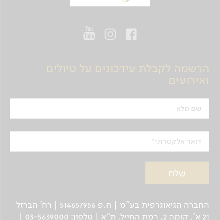
הרשמה לקבלת עידכונים על טיולים
ואירועים
שם מלא
דואר אלקטרוני
החברה הגיאוגרפית בע"מ | ח.פ 514657956 | רח’ הברזל
21 א', קומה 2, רמת החייל, ת“א | טלפון: 03-5639000 |