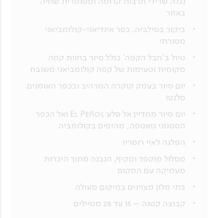
נגלה שרידי תרבות קדומה ומסתורית שחיה
באזור
ביקור בסילביה, כפר אינדיאני-קולומביאני
מסורתי
טיול ב'חבל הקפה' כולל סיור בחוות קפה
מקומית וטעימות של קפה קולומביאני משובח
יום סיור בעמק קוקרה המרהיב ובכפר האומנים
סלנטו
יום סיור ממדיין אל סלע El Peñol ואל הכפר
הססגוני גואטפה, מהיפים בקולומביה
הפלגה לאיי רוסריו
מסלול מוקפד ומקיף, הנבנה מתוך היכרות
מעמיקה עם המקום
בתי מלון מצוינים במיקום מעולה
קבוצה קטנה – 15 עד 28 מטיילים