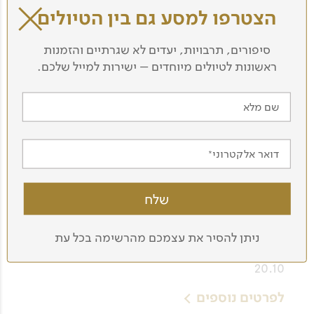
הצטרפו למסע גם בין הטיולים
סיפורים, תרבויות, יעדים לא שגרתיים והזמנות
ראשונות לטיולים מיוחדים – ישירות למייל שלכם.
שם מלא
דואר אלקטרוני
6 ימים - טיול לצרפת
בעקבות חופי הפלישה, הנופים, העיירות
ניתן להסיר את עצמכם מהרשימה בכל עת
הציוריות ורוח האומנות של נורמנדי
20.10
לפרטים נוספים