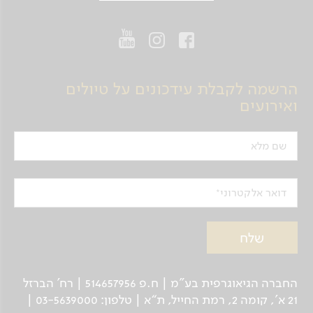
הרשמה לקבלת עידכונים על טיולים
ואירועים
שם מלא
דואר אלקטרוני
החברה הגיאוגרפית בע"מ | ח.פ 514657956 | רח’ הברזל
21 א', קומה 2, רמת החייל, ת“א | טלפון: 03-5639000 |