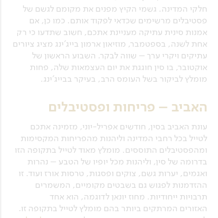
חלקי המדינה. גשמי הקיץ מפנים את מקומם לגשם של
פסטיבלים מרשימים שכדאי לפקוד אותם. כמו כן, אם
אמנות סינית עתיקה מעניינת אתכם, חשוב שתדעו כי רק
אחת לשנה, בספטמבר, מוזיאון ארמון בייג'ינג מציג ציורים
עתיקים ויקרי ערך – שווה לבקר. השבוע הראשון של
אוקטובר, בו סין חוגגת את יום העצמאות שלה, פחות
מומלץ לביקור בשל העומס הרב, בעיקר בבייג'ינג.
האביב – פריחות ופסטיבלים
עונת האביב בסין, חודשים אפריל-יוני, מזמינה אתכם
לטייל בכל רחבי המדינה וליהנות מהפריחות המקסימות
ומהפסטיבלים התוססים. מומלץ מאוד לטייל בתקופה הזו
בדרומה של סין, וליהנות מכל יופיו של הטבע – נהרות
ואגמים, יערות גשם, צוקים ופסגות, טרסות אורז ועוד. זו
ההזדמנות לפגוש גם בשבטים מקומיים, המשמרים
תרבויות ייחודיות. מחוז יונאן לדוגמה, הוא אחד
האזורים המרתקים ביותר בהם מומלץ לטייל בתקופה זו.