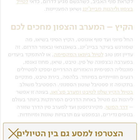
לקראת סוף האביב, כשהגשם מגיע לדרום, כדאי
לטייל
בצפון וליהנות מבייג'ינג
ושיאן המעניינות.
הקיץ – המערב והצפון מחכים לכם
החל מיוני ועד סוף אוגוסט, הקיץ הסיני בשיאו, מה
שמורגש בעיקר בבייג'ינג, בשאנגחאי ובאזור הדרום. זה
עדיין זמן טוב
לטיול ביונאן המקסימה
, או להתמקד ביעדים
במערבה ובצפונה של סין. טיבט, שיאן, מחוז גאנסו,
מונגוליה הפנימית והאזורים ההרריים יספקו למטיילים
רגעים חווייתיים במיוחד. בלהסה, בירת טיבט, מתקיים
בתקופה זו פסטיבל שוטון הססגוני. הפסטיבל משולב
בטיול הקיץ שלנו לטיבט ומערב סצ'ואן.
בעונה זו אפשר
ליהנות גם מטיול באחת הדרכים המרתקות ביותר בעולם
–
דרך המשי
. מקירגיזסטן ועד למערב סין הדרך שזורה
בנופים נדירים, ובמפגש עם תרבויות שונות ומיוחדות.
החורף – טיול מסוג אחר
הצטרפו למסע גם בין הטיולים