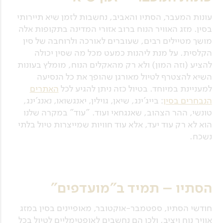
עונות המעבר, הסתיו והאביב, נחשבות לזמן שיא תיירותי
בסין. מזג האוויר הנוח ברוב אזורי המדינה בתקופות אלה
מושך מטיילים רבים, שעוברים לאורכה ולרוחבה של סין
הקלסית. על מנת ליהנות כמעט מכל מה שסין יכולה
להציע (וזה המון) ולא רק מהאקלים הנוח, מומלץ בעונות
השיא להצטרף לטיול מאורגן שהופך את כל הנסיעה
למעניינת במיוחד. בטיול כזה ניתן להגיע לכל
האתרים
הנבחרים בסין
: בייג'ינג, שיאן, גוילין, יאנגשואו, נאנג'ינג,
טונשי, ההר הצהוב, שאנגחאי ועוד. "עוד" במקרה שלנו
הוא לא רק עוד יעד, אלא עוד חוויות שמייצרות טיול בלתי
נשכח.
הסתיו – תמיד ב"מועדפים"
חודשי הסתיו, ספטמבר-אוקטובר, מאופיינים בסין במזג
אוויר נוח ויציב, ולכן הם נחשבים לאופטימליים לטיול בכל