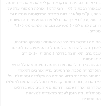
בידי אדם. בסינית היא נקראת ואן לי צ'אנג צ'אנג – החומה
שבאורך רבבת לי (לי = חצי ק"מ). אורכה המקורי עלה על
5,000 ק"מ של אבן. כיום ממדיה המרשימים עומדים על
כ-8,900 ק"מ אורך, אם נכלול את הסתעפויותיה השונות,
רוחבה מגיע לכדי 9 מטרים, וגובהה המקסימלי כ-7.5
מטרים.
החומה נפרשת ממערב שאנהאיגוואן שבחוף המזרחי,
לאורך הגבול הדרומי של מונגוליה הפנימית, עד לופ-נור
שבמערב. היא חוצה בדרכה 5 מחוזות ו-2 אזורים
אוטונומיים.
הטענה כי ניתן לראות את החומה הסינית מהחלל החיצון
הופרכה זה מכבר, אך הסינים עדיין אוהבים להיאחז
בסיפור המסביר מדוע החומה כה עקלקלה ומפותלת. על
פי האגדה, בוני החומה קבעו את מסלולה בהתאם למסלולו
של דרקון אחריו עקבו, ודרקונים אוהבים לנוע בדרכים
מפותלות. וזה הזמן לעבור מהאגדות למציאות
ההיסטורית…