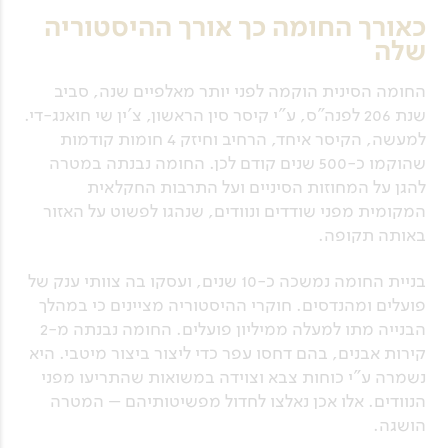
כאורך החומה כך אורך ההיסטוריה
שלה
החומה הסינית הוקמה לפני יותר מאלפיים שנה, סביב
שנת 206 לפנה"ס, ע"י קיסר סין הראשון, צ'ין שי חואנג-די.
למעשה, הקיסר איחד, הרחיב וחיזק 4 חומות קודמות
שהוקמו כ-500 שנים קודם לכן. החומה נבנתה במטרה
להגן על המחוזות הסיניים ועל התרבות החקלאית
המקומית מפני שודדים ונוודים, שנהגו לפשוט על האזור
באותה תקופה.
בניית החומה נמשכה כ-10 שנים, ועסקו בה צוותי ענק של
פועלים ומהנדסים. חוקרי ההיסטוריה מציינים כי במהלך
הבנייה מתו למעלה ממיליון פועלים. החומה נבנתה מ-2
קירות אבנים, בהם דחסו עפר כדי ליצור ביצור מיטבי. היא
נשמרה ע"י כוחות צבא וצוידה במשואות שהתריעו מפני
הנוודים. אלו אכן נאלצו לחדול מפשיטותיהם – המטרה
הושגה.