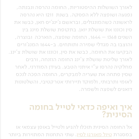
לאורך השושלות ההיסטוריות, החומה נהרסה ונבנתה,
נפגעה ושופצה ללא הפסקה. בשנת 1211 היא נהרסה
לראשונה כשהמונגולים, ובראשם ג'ינג'יס חאן, כבשו את
סין וכוננו את שושלת יואן. בתקופת שושלת מינג בין
השנים 1368 – 1644, החומה שופצה, הוארכה ובוצרה,
והוצבו בה מגדלי שמירה ותותחים. ב-1644 המנג'ורים
הבקיעו את החומה, כבשו את סין, וכוננו את שושלת צ'ינג.
לאורך שליטת שושלת צ'ינג החומה הוזנחה, ורבים
מחלקיה נהרסו ע"י איתני הטבע. בעידן המודרני, לאחר
שסין פתחה את שעריה למבקרים, החומה הפכה לנכס
לאומי ותרבותי, ולמוקד תיירותי אטרקטיבי, והשלטונות
דואגים לשפצה ולשמרה.
איך ואיפה כדאי לטייל בחומה
הסינית?
אל החומה הסינית תוכלו להגיע ולטייל באופן עצמאי או
במסגרת
טיול מאורגן לסין
. שתי התחנות המתוירות ביותר