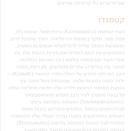
שם מייצרים כלי קרמיקה ואריגים.
קטמנדו
העיר קטמנדו (Kathmandu) בירת נפאל, שוכנת בלב
עמק סגור, מוקף בפסגות ההימלאיה. העיר שוקקת חיים,
ומשמשת כמוקד עלייה לרגל לאלפי אנשים מן המערב,
המחפשים את קסם המזרח ואת תורות ההגות שלו. בין
אתרי העיר וסביבותיה בולטת כיכר הארמון המלכותי,
דורבר, בה בנויים 47 אתרים מקודשים. לא רחוק ממנה
ניצב הארמון-מקדש של האלה החיה קומארי (Kumari) –
ילדה קטנה במעמד אלוהי, שמעמדה ניטל ממנה עם
הופעת המחזור הראשון וילדה-אלה חדשה מחליפה אותה.
על גבעה ממערב לעיר ניצב מקדש סוואיאמבונאט
(Swayambhonath) הסטופה הקדושה ביותר
לבודהיסטים בנפאל. המקדש מפורסם בזכות מאות
הקופים המתרוצצים בחצרו ובדרך העולה אליו מקטמנדו.
ממזרח לעיר ניצבת הסטופה בודאנט (Bodhanath),
הגדולה במבנים הבודהיסטיים בנפאל. גילה מוערך