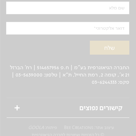
שם מלא
דואר אלקטרוני
החברה הגיאוגרפית בע"מ | ח.פ 514657956 | רח’ הברזל
21 א', קומה 2, רמת החייל, ת“א | טלפון: 03-5639000 |
פקס: 03-6244333
קישורים נפוצים
טיולים מאורגנים
עיצוב אתר:
Bee Creations
פיתוח:
GOOLA
טיולים פרטיים לנוסע העצמאי
© כל הזכויות שמורות לחברה הגיאוגרפית