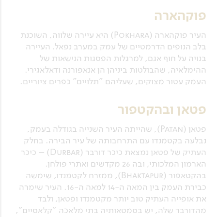
פוקהארה
העיר פוקהארה (Pokhara) היא עיירה שלווה, השוכנת
בלב הנופים הדרמטיים של עמק במערב נפאל. העיירה
בנויה על חוף אגם, למרגלות הפסגות הנישאות של
ההימלאיה, שהבולטות ביניהן הן אנאפּורנה ודאלאגירי.
העמק עטור מצוקים, שעליהם "תלויים" כפרים ציוריים.
פטאן ובהקטפור
פטאן (Patan), שהייתה העיר השנייה בגודלה בעמק,
נבלעה בקטמנדו עם התרחבותה של עיר הבירה. בחלק
העתיק של פטאן נמצאת כיכר דורבר (Durbar) – כיכר
הארמון המלכותי, ובה 26 מקדשים ואתרי פולחן.
בהקטאפור (Bhaktapur), ממזרח לקטמנדו, שימשה
כבירת העמק בין המאה ה-14 למאה ה-16. העיר שימרה
את אופייה העתיק טוב יותר מקטמנדו ופטאן, ולבד
מהדורבר שלה, יש בסמטאותיה בתי מלאכה "קלאסיים",