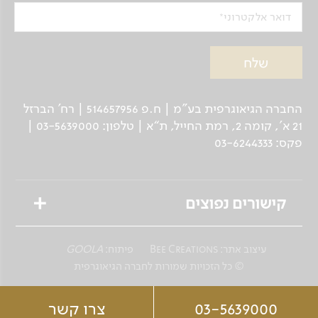
דואר אלקטרוני
החברה הגיאוגרפית בע"מ | ח.פ 514657956 | רח’ הברזל
21 א', קומה 2, רמת החייל, ת“א | טלפון: 03-5639000 |
פקס: 03-6244333
קישורים נפוצים
טיולים מאורגנים
עיצוב אתר:
Bee Creations
פיתוח:
GOOLA
טיולים פרטיים לנוסע העצמאי
© כל הזכויות שמורות לחברה הגיאוגרפית
שייט גיאוגרפי
03-5639000
צרו קשר
ספארי צלילה