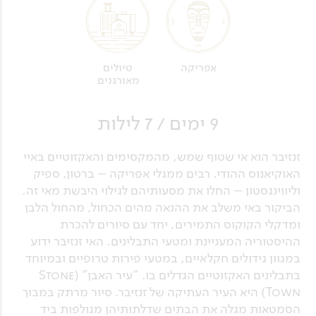
אפריקה
טיולים
מאורגנים
9 ימים / 7 לילות
זנזיבר הוא אי שטוף שמש, מהמקסימים והאקזוטיים באיי
האוקיאנוס ההודי. רבים ממגלי אפריקה – ברטון, ספיק
וליווינגסטון – החלו את מסעותיהם לגילוי היבשת מאי זה.
הביקור באי משלב את ההנאה מהים הכחול, מהחול הלבן
ומדקלי הקוקוס התמירים, יחד עם סיורים להכרת
ההיסטוריה המעניינת ומטעי התבלינים. האי זנזיבר ידוע
במגוון גידולים חקלאיים, במטעי פירות טרופיים ובמיוחד
בתבלינים האקזוטיים הגדלים בו. "עיר האבן" (Stone
Town) היא העיר העתיקה של זנזיבר. סיור מרתק במבוך
הסמטאות מגלה את הבתים שדלתותיהן מגולפות ביד