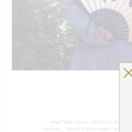
שעות הצהריים. טוקיו משלבת מסורת וקידמה, ומהווה סמל לשינוי
ת ה"פנים" היפני והחוץ ה"מערבי", ומסמלת