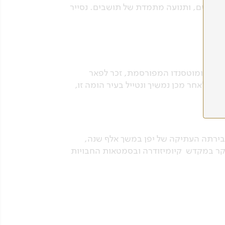
 סואנים, ותנועה מתמדת של תושבים. נסייר
דרת אומוטסנדו המפורסמת, זכר לפאר
יצוני של טוקיו ולאחר מכן נמשיך ונטייל בעיר הומה זו,
 בירתה העתיקה של יפן במשך אלף שנה,
נבקר במקדש קיומיזודרה ובסמטאות החבויות