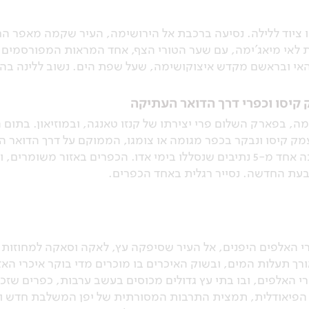
ו ציוד ללילה. נסיעה ברכבת אל הירושימה, העיר שקמה מאפר ה
ט במעבורת לאי מיאג'ימה, עם שער הטורי הצף, אחד המראות המפורסמי
אי ובראשם מקדש איצוקושימה, שעל שפת הים. נשוב ללינה בה
קיסו וכפרי דרך הדואר העתיקה
, בפארק השלום פרי יצירתו של קנזו טאנגה, ובמוזיאון. בתום ה
עמק קיסו ונבקר בכפר מגומה או צומגו, הממוקם על דרך הדואר 
טוקיו וקיוטו דרך אזור ההרים, והייתה אחד מ-5 נתיבים שנסללו בימי אדו. ה
עת החדשה. נסייר רגלית באחד הכפרים.
י האלפים היפנים, אל העיר שסיפקה עץ, לאקה וסאקה למחוזות ה
רך תעלות המים, ובשוק האיכרים בו מוכרים מדי בוקר איכרי ה
י האלפים, ובו בתי עץ גדולים מכוסים בעשב ערבות, כפרים שזכו
הפיאודלית, תמצית התרבות המסורתית של יפן המשלבת חדש ומס