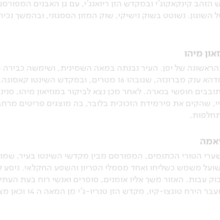
זהב קינקאקוג'י ובמקדש הזן ריואנג'י, עם גן האבנים המפורסם ב
 השוגון. נשוטט בשוק נישיקי, שוק המזון הססגוני, ובהמשך נכיר
און מיהו
 הראשונה של יפן. העיר נבנתה במאה השמינית, ושימשה כבירה 
מבנה העץ הגדול בעולם, ובו פסל בודהא ענק מברונזה, שגובהו 6
בבים חופשי בנארה. לאחר מכן נצא לביקור במוזיאון מיהו, פני
יי, שהקים את פירמידת הזכוכית בלובר, בה מוצגים פריטים מרחב
תחלפות.
יאמה
שערי הטורי הכתומים, המפורסם מבין מקדשי השינטו בעיר, שמו
והשועל משמש כשליחו ואחד מסמלי הפריון והשפע החקלאי. ניסע 
וק עבות. האזור משך אליו אומנים, סופרים ואנשי רוח בעת הע
עצי האדר היפני. כאן מ