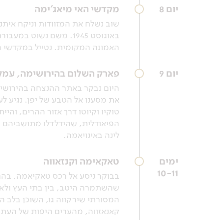
יום 8
מקדשי האי מיאג'ימה
שוב נשלח את המזוודות וניקח איתנ
באוגוסט 1945. משם נשו
האמונה המקומית. נטייל במקדשי ה
יום 9
פארק השלום בהירושימה, עמק 
היום נבקר באתר ההנצחה בהירושימה
את מסענו אל הטבע של יפן. נגיע ל
הפיאודלית, שהידלדלו מתושביהם ב
לינה באינויאמה.
ימים
טאקאימה וקנזאווה
10-11
בבוקר ניסע אל רכס טאקיאמה, בהר
שהשתמרה היטב, בין בתי העץ ולאו
המסורתי שירקווה גו, השוכן בלב הר
קאנאזווה, מהערים היפות של העת 