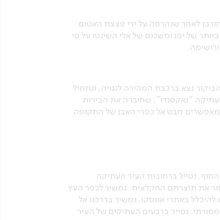
חורבן לאחר שנהרסה על ידי פצצת האטום
ם ביותר של יפן ומשכנם של אלי השינטו על פי
ירושימה.
ביקור נצא ברכבת המהירה לנגויה, ונתחיל
העתיקה "נאקסנדו", שחיברה את הבירות
כפרים באזור משומרים, ומאפשרים מבט אל כפרי האבן של התקופה
חוף. נטייל ברחובות העיר העתיקה
אזור את תוצרתם החקלאית. נמשיך לכפר העץ
 להיכלל באתרי אונסקו. נמשיך בדרכנו אל
ורתי. נסייר ברבעים העתיקים של העיר