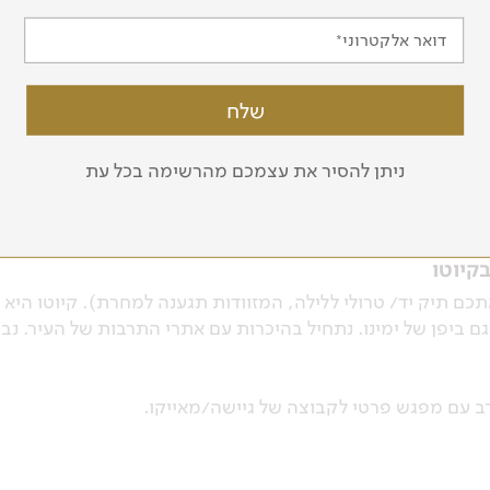
ם גורדי שחקים לצד רבעים ישנים, פארקים ומקדשים לצד כבישים
ע לבית המלון במרכז העיר.
דואר אלקטרוני
ם, שנחרב במלחמת העולם והפך לסמל לשינטו הלאומי. נסייר בש
ניתן להסיר את עצמכם מהרשימה בכל עת
כלכלת העבר היפנית של שנות ה-80, המשלבת אדריכלות ומותגים. נבקר בשוק הדגים הח
יה.
כם תיק יד/ טרולי ללילה, המזוודות תגענה למחרת). קיוטו היא
גם ביפן של ימינו. נתחיל בהיכרות עם אתרי התרבות של העיר. 
ב עם מפגש פרטי לקבוצה של גיישה/מאייקו.