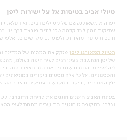
טיולי אביב בטיסות אל על ישירות ליפן
יפן היא משאת נפשם של מטיילים רבים, ואין פלא. ז
עתיקות יומין לצד קדמה טכנולוגית פורצת דרך. יש ב
ורכבות סופר-מהירות, ולעומתם מקדשים בני אלפי שנים
הטיול המאורגן ליפן
מזקק את המהות של המדינה ובמ
של יפן הנחשבת בעיני רבים לעיר היפה בעולם, מהכ
מהמעיינות החמים שמזינים את המרחצאות הנהדרים, 
והססגוניים. אל כל אלה נוספים ביקורים במוזיאונים 
יפן המודרנית, ביקור במקדשים עתיקים ובאתר ההנ
בעונת האביב היפנים חוגגים את פריחת הדובדבן, כש
ובלבן. בתקופה זו חוגגים התושבים מתחת לעצי הסאק