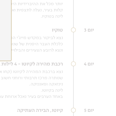
יותר מכל את ההיברידיות היפנית ע
קלות בעיר, נעלה לתצפית ואח"כ ניס
לינה בטוקיו.
יום 3
טוקיו
נצא לביקור במקדש מייג'י המפורס
ונצא לרובע הצעירים והבילויים שיבו
יום 4
רכבת מהירה לקיוטו - 4 לילות בקיוטו
נצא ברכבת המהירה לקיוטו (קחו את
שנותרה מרכז תרבותי ורוחני חשוב 
נינזאקה וסאננזקה.
לינה בקיוטו.
באחד הערבים בעיר נאכל ארוחת ער
יום 5
קיוטו, הבירה העתיקה