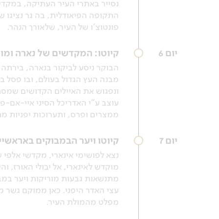
נסייר באתרי העיר העתיקה, במקדש ה
התקופה הפיאודלית, בה גר נציגו של
פונטוצ'ו של העיר, שלאורך הנהר.
יום 6
קיוטו: המקדשים של נארה ומוז
הבוקר ניסע לביקור בנארה, בירתה
ונפגוש את האיילים הקדושים שמסתו
עוצב ע"י האדריכל הסיני איי-אם-פ
ממצרים ופרס, ותערוכות יפניות מ
יום 7
קיוטו ויער הבמבוקים באראשי
נצא לפושימי אינארי, מקדשי אלפי 
מוקדש לאינארי, אל יבולי האורז, 
מתנשאות גבעות מוריקות ויער במב
מפלט מהמולת העיר.