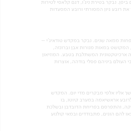
יפן. נבקר בטירת ניג'ו, דגם קלאסי לטירות
 את רובע גיון המסורתי ורובע המסעדות
פחות ממאה שנים. נבקר במקדש טודאיג'י –
1 מטרים, ובמקדש השינטו קאסוגה, המקושט במאות מנורות אבן וברונזה,
נה ארכיטקטונית המשתלבת בטבע. המוזיאון
י העולם ביניהם פסלי בודהה, אוצרות
שך אליו אלפי מבקרים מדי יום. המקדש
לרובע אראשיאמה במערב קיוטו, בו
תיקה, והתפרסם בפריחת הדובדבן ובשלכת
מוקם גשר מעבר הירח טוגצו-קיו, מקדש הזן טנריו-ג'י מן המאה ה 14 וכאן מצאו להם הוגים, מתבודדים ובמאי קולנוע