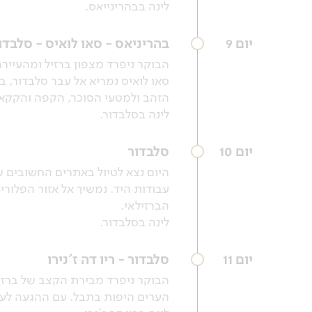
לינה בבהרינייאס.
יום 9
בהריניאס - סאו לואיס - סלבדו
סאו לואיס נמריא אל עבר סלבדור, 
הזהב ולמטעי הסוכר, הקפה והקקאו.
לינה בסלבדור.
יום 10
סלבדור
היום נצא לטיול באתרים החשובים ש
עבודות היד. נמשיך אל אזור הפלורינ
הברזילאי.
לינה בסלבדור.
יום 11
סלבדור - ריו דה ז'נירו
הבוקר ניפרד מבירת הקצב של ברזיל 
הערים היפות בתבל. עם ההגעה לעי