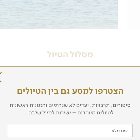
מסלול הטיול
, וממנה בטיסת המשך אל העיר הגדולה ביותר בברזיל והמאוכלסת
הצטרפו למסע גם בין הטיולים
סיפורים, תרבויות, יעדים לא שגרתיים והזמנות ראשונות
לטיולים מיוחדים – ישירות למייל שלכם.
נסי והתעשייתי החשוב ביותר במדינות אמריקה הלטינית. בנוסף, 
שם מלא
כל קצוות תבל שנטמעו באוכלוסיית העיר. לאחר ארוחת הבוקר נצ
סיארה שבצפון מזרח ברזיל. עם הנחיתה העברה לבית המלון.