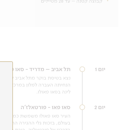
קבוצה קטנה – עד 28 מטיילים
יום 1
תל אביב – מדריד - סאו פאולו
נצא בטיסת בוקר מתל אביב למדריד
הנחיתה העברה למלון במרכז העיר.
לינה בסאו פאולו.
יום 2
סאו פאו - פורטאלז'ה
העיר סאו פאולו משמשת כמרכז הפינ
בעולם, בזכות גלי ההגירה הרבים מ
בדרכנו אל פורטאלזה, בירת מדינת 