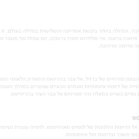
ה, הגדולה ביותר ביבשת אמריקה והשלישית בגודלה בעולם. זו ת
זארו בראבו, איי פולדרוס ומורו ברטנקו, יום שכולו נוף משכר 
ה אדומה מרהיבה.
הצפון מזרחיים של ברזיל, אל עבר בהרינאס והפארק הלאומי המרש
יה של דיונות אינסופיות ואגמים טבעיים שנוצרים במהלך העו
 נסיים בשייט במעלה נהר פארגיוס אל עבר העיר בהרינייאס.
סס
נעלה שוב על רכבי 4X4 ונצא אל הדיונות והלגונות של לנסויס מארניינסס, לחוויה 
וף משכר ובדיונות חול אינסופיות.