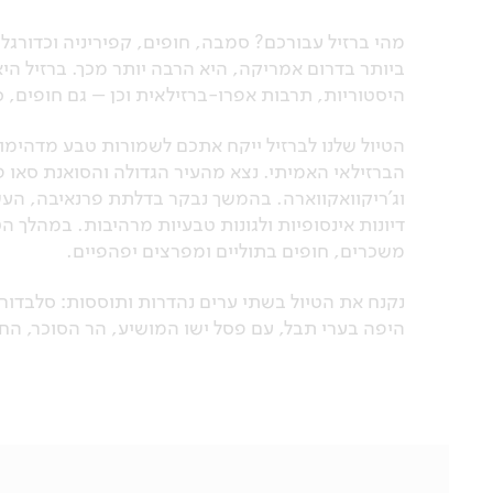
מהי ברזיל עבורכם? סמבה, חופים, קפיריניה וכדורגל
ביותר בדרום אמריקה, היא הרבה יותר מכך. ברזיל היא 
היסטוריות, תרבות אפרו-ברזילאית וכן – גם חופים, ס
הטיול שלנו לברזיל ייקח אתכם לשמורות טבע מדהימו
הברזילאי האמיתי. נצא מהעיר הגדולה והסואנת סאו פ
וג'ריקוואקווארה. בהמשך נבקר בדלתת פרנאיבה, העש
דיונות אינסופיות ולגונות טבעיות מרהיבות. במהלך הטי
משכרים, חופים בתוליים ומפרצים יפהפיים.
נקנח את הטיול בשתי ערים נהדרות ותוססות: סלבדור –
היפה בערי תבל, עם פסל ישו המושיע, הר הסוכר, ה