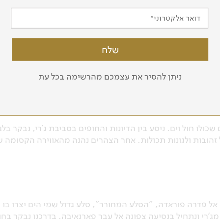
דואר אלקטרוני
הבוקר ניפרד מפורטאלזה, נעלה על רכבי 4X4, ונתחיל בנסיעה אל עבר כפר הדייגים 
החופים הפופולריים בברזיל ומהיפים בעולם. הכפר ידוע באוויר
שקיעות המרהיבות.
ניתן להסיר את עצמכם מהרשימה בכל עת
שכולו חול וים. ניסע בין הדיונות והחופים בסביבת ג'רי, נבקר בלג
חול זהובות ולגונות תכולות. אחר הצהרים נהנה מהאווירה הקסומה 
נעלה שוב על רכבי 4X4 ונצא אל פדרה פוראדה, "הסלע המחורר", סלע גדול שמי הי
מג'רי ונתחיל בנסיעה צפונה אל עבר פארנאיבה. בדרכנו נבקר בחופ