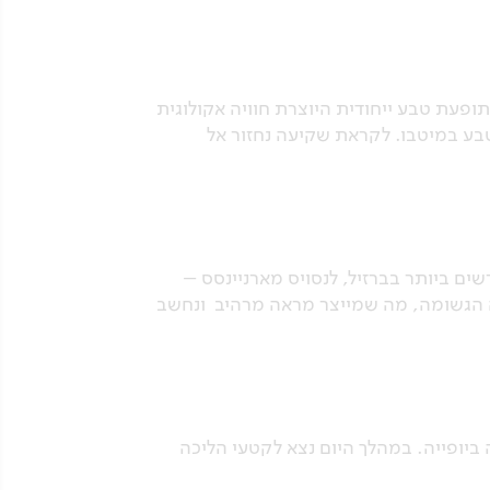
ופעת טבע ייחודית היוצרת חוויה אקולוגית
וטבע במיטבו. לקראת שקיעה נחזור אל
ים ביותר בברזיל, לנסויס מארניינסס –
נה הגשומה, מה שמייצר מראה מרהיב ונחשב
עוצרת נשימה ביופייה. במהלך היום נצא לקטעי הליכה