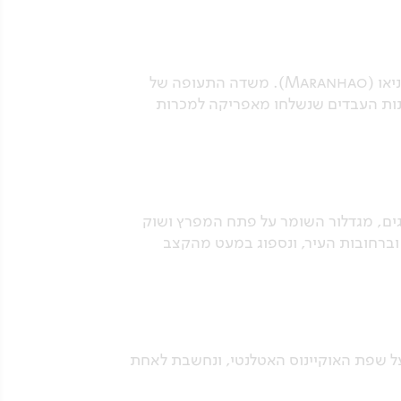
הבוקר ניפרד מצפון ברזיל ומהעיירה בהריניאס, וניסע אל עבר העיר סאו לואיס, בירתה של מדינת מרניאו (Maranhao). משדה התעופה של
פינות העבדים שנשלחו מאפריקה למכרות
יגים, מגדלור השומר על פתח המפרץ ושוק
ות וברחובות העיר, ונספוג במעט מהקצב
, על שפת האוקיינוס האטלנטי, ונחשבת לאחת