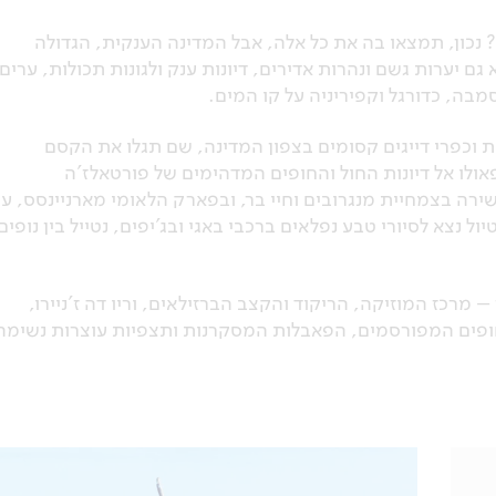
? נכון, תמצאו בה את כל אלה, אבל המדינה הענקית, הגדולה
גם יערות גשם ונהרות אדירים, דיונות ענק ולגונות תכולות, ערים
מבה, כדורגל וקפיריניה על קו המים.
ת וכפרי דייגים קסומים בצפון המדינה, שם תגלו את הקסם
אולו אל דיונות החול והחופים המדהימים של פורטאלז'ה
ירה בצמחיית מנגרובים וחיי בר, ובפארק הלאומי מארניינסס, ע
ול נצא לסיורי טבע נפלאים ברכבי באגי ובג'יפים, נטייל בין נופים
 מרכז המוזיקה, הריקוד והקצב הברזילאים, וריו דה ז'ניירו,
חופים המפורסמים, הפאבלות המסקרנות ותצפיות עוצרות נשימה