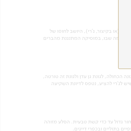
הקסום ג'ריקוואקוורה (או בקיצור, ג'רי), היושב לחופו של
ה הקסומה שבו, במוסיקה המתנגנת מהברים
ונה הכחולה, לגונת גן עדן ולגונת זה טורטה,
שיש לג'רי להציע, נטפס לדיונת השקיעה
ם יצרו בו חור גדול עד כדי קשת טבעית. הסלע מזוהה
יים בתוליים ובכפרי דייגים.