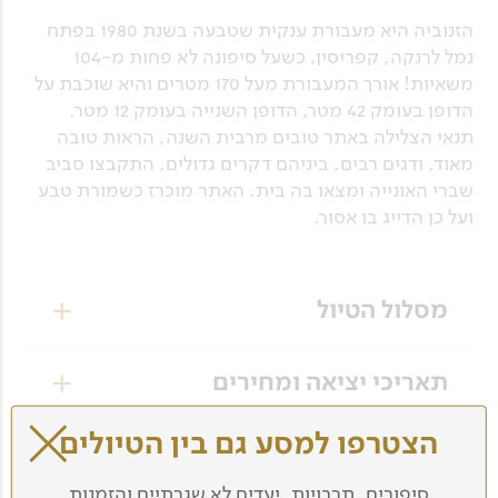
הזנוביה היא מעבורת ענקית שטבעה בשנת 1980 בפתח
נמל לרנקה, קפריסין, כשעל סיפונה לא פחות מ-104
משאיות! אורך המעבורת מעל 170 מטרים והיא שוכבת על
הדופן בעומק 42 מטר, הדופן השנייה בעומק 12 מטר.
תנאי הצלילה באתר טובים מרבית השנה, הראות טובה
מאוד, ודגים רבים, ביניהם דקרים גדולים, התקבצו סביב
שברי האונייה ומצאו בה בית. האתר מוכרז כשמורת טבע
ועל כן הדייג בו אסור.
מסלול הטיול
יום 1
תאריכי יציאה ומחירים
הגעה לקפריסין והתארגנות לצלילת
כרגע לא מתוכננים תאריכי יציאה למסלול זה.
הצטרפו למסע גם בין הטיולים
"היכרות" עם הזנוביה
מחיר הטיול כולל / לא כולל
תאריכים יפורסמו בהתאם לעונה.
בשעות הבוקר ננחת בלרנקה. עם הגעתנו ניסע לנמל
סיפורים, תרבויות, יעדים לא שגרתיים והזמנות
ונעלה על ספינת צלילה גדולה ומרווחת של המועדון