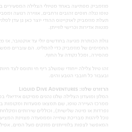
מוזמביק מפתיעה באחד מטיולי הצלילה המסעירים בעו
טופו נגלה חופים זהובים ורחבים, אווירה רגועה ומסבי
תעלת מוזמביק לאוקיינוס ההודי יוצר כאן גן עדן לפל
מנטות אדירות וכרישי לווייתן.
גולת הכותרת מגיעה בחודשים יולי עד אוקטובר, אז מא
החמימים של מוזמביק כדי להמליט. הם עוברים ממש ל
מהסירה, ומכל נקודה על החוף.
זהו טיול צלילה ייחודי שמשלב ריף חי ותוסס לצד חיו
ובעבור כל חובבי הטבע והים.
הרזורט שלנו: Liquid Dive Adventures
המלון ומועדון הצלילה שלנו נהנים ממיקום אידיאלי
ממרכז העיירה טופו, שם תמצאו מסעדות ומקומות בילו
נפרדות או מיטה שלישית), וכוללים שירותים ומקלחת 
נוכל ליהנות מבריכת שחייה וממסעדה מצוינת המציעה 
המאפשר לצפות בלווייתנים מזנקים מעל המים, אפילו