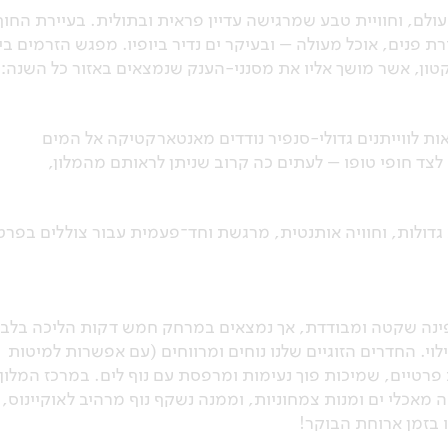
לם, וחוויית טבע שמרגישה עדיין פראית ובתולית. בעיירת החוף
רת פנים, אוכל מעולה – ובעיקר ים נדיר ביופיו. מפגש הזרמים בין
נקטון, אשר מושך אליו את מסנני-הענק שנמצאים באזור כל השנה:
ות לווייתנים גדולי-סנפיר נודדים מאנטארקטיקה אל המים
צד חופי טופו – לעתים כה קרוב שניתן לראותם מהמלון,
ת גדולות, וחוויה אותנטית, מרגשת וחד־פעמית עבור צוללים בפרט
 בפינה שקטה ומבודדת, אך נמצאים במרחק חמש דקות הליכה בלב
י. החדרים הזוגיים שלנו נוחים ומרווחים (עם אפשרות למיטות
פרטיים, שמיכות פוך נעימות ומרפסת עם נוף לים. במרכז המלון
מאכלי ים ומנות צמחוניות, וממנה נשקף נוף מרהיב לאוקיינוס,
 בזמן ארוחת הבוקר!