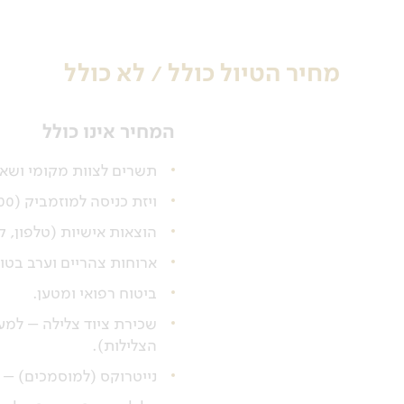
מחיר הטיול כולל / לא כולל
המחיר אינו כולל
תשרים לצוות מקומי ושאר
ויזת כניסה למוזמביק (300 ש"ח, חובה לעשות בארץ לפני היציאה לטיול).
הוצאות אישיות (טלפון, קנ
ארוחות צהריים וערב בטופ
ביטוח רפואי ומטען.
הצלילות).
נייטרוקס (למוסמכים) – 5 אירו לצלילה.