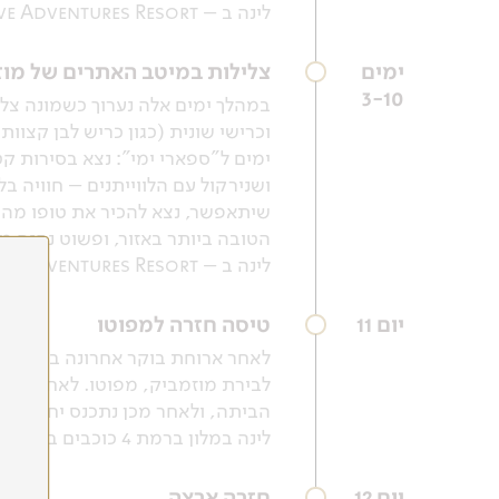
לינה ב – Liquid Dive Adventures Resort.
ימים
צלילות במיטב האתרים של מוזמ
3-10
במהלך ימים אלה נערוך כשמונה צלי
וכרישי שונית (כגון כריש לבן קצוות
ושנירקול עם הלווייתנים – חוויה ב
שיתאפשר, נצא להכיר את טופו מהצ
הטובה ביותר באזור, ופשוט נהנה מ
לינה ב – Liquid Dive Adventures Resort.
יום 11
טיסה חזרה למפוטו
לאחר ארוחת בוקר אחרונה בטופו, נ
לבירת מוזמביק, מפוטו. לאחר הנחי
הביתה, ולאחר מכן נתכנס יחד לאר
לינה במלון ברמת 4 כוכבים במפוטו.
יום 12
חזרה ארצה