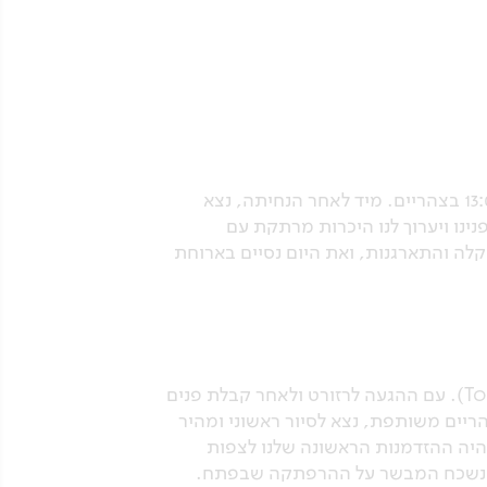
המראה לילית מנתב"ג לנמל התעופה של מפוטו, בירת מוזמביק (דרך אדיס אבבה), נחיתה בשעה 13:00 בצהריים. מיד לאחר הנחיתה, נצא
ינו ויערוך לנו היכרות מרתקת עם
קלה והתארגנות, ואת היום נסיים בארוחת
נפתח את הבוקר בטיסה קצרה ונוחה (כשעתיים) ממפוטו אל רצועת החוף המפורסמת של טופו (Tofo). עם ההגעה לרזורט ולאחר קבלת פנים
יים משותפת, נצא לסיור ראשוני ומהיר
היה ההזדמנות הראשונה שלנו לצפות
לתי נשכח המבשר על ההרפתקה שבפתח.