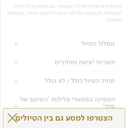
הטיולים מיועדים לצולל העצמאי, עם אפשרות להדרכה
ישראלית בקבוצות של מעל 6 מטיילים (או פחות, בתוספת
תשלום).
מסלול הטיול
יום 1
תאריכי יציאה ומחירים
מפגש באילת, מעבר גבול והגעה לדהב
כרגע לא מתוכננים תאריכי יציאה למסלול זה.
ניפגש במעבר גבול הישראלי בשעות הצהרים ונחצה
מחיר הטיול כולל / לא כולל
תאריכים יפורסמו בהתאם לעונה.
את הגבול כקבוצה. בצד המצרי תחכה לנו הסעה
נוחה וממוזגת, וניסע לדהב כשעתיים. בהגיענו לדהב
המחיר כולל
הספינה בספארי צלילות 'המיטב של
נעשה צ'ק אין במלון ונצא לסיור בשוק ובטיילת.
סיני'
לינה במלון Dahab Hotel, ברמת 3 כוכבים.
הסעה מהגבול לדהב וחזרה.
8 צלילות (בכפוף לשינויים על פי מצב הים ומזג
הצטרפו למסע גם בין הטיולים
יום 2
האוויר).
הערות