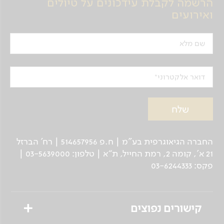
הרשמה לקבלת עידכונים על טיולים
כמות בלתי נתפסת של כרישים, שפע דגה צבעונית
ואירועים
וגם חופים לבנים, עצי מנגרובים הגדלים על שפת
המים ובתוכם, תנינים (אפילו מתחת למים, בזמן
שם מלא
הצלילות!), איגואנות ועוד.
יום 10
דואר אלקטרוני
פרידה מהספינה Avalon ונסיעה להוואנה
אחרי ארוחת הבוקר ניפרד מהספינה ומצוותה ונסע
חזרה צפונה לבירה הוואנה. נגיע בשעת אחה"צ/ערב
ונחזור לקאסות שלנו ללינת לילה.
החברה הגיאוגרפית בע"מ | ח.פ 514657956 | רח’ הברזל
לינה ב Una casa boutique.
21 א', קומה 2, רמת החייל, ת“א | טלפון: 03-5639000 |
פקס: 03-6244333
יום 11
טיול לשמורת דיליאס וביקור בכפרים ומפלים
קישורים נפוצים
לאחר ארוחת בוקר נצא אל המרחבים שמסביב