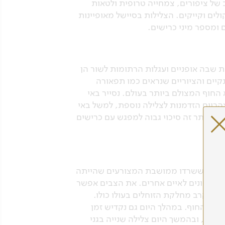
ב של ציפורים, צמחייה טרופית ולטאות
ולים וקייקים. הצלילות בסיישל מאופיינות
 ומספר מיני כרישים.
ב על ידי קהילה קטנה ומנומנמת שבה אופניים ועגלות הרתומות לשור הן
קיים והציוריים שנראים כמו תפאורה
יוחד החוף Anse Source d'Argent שנאמר עליו שהוא החוף המצולם ביותר בעולם. נסייר באי
צהריים הזדמנות לצלילה נוספת, למשל באי
ימים שבו. באתר זה סיכוי גבוה למפגש עם כרישים
בעתיקות ששרדו ממושבת המצורעים שהייתה
ם הראשונים לאיים אחרים. את הצבים אפשר
ר מקרב מחלקת הזוחלים בעולו כולו.
 על החוף. במהלך היום גם נקדיש זמן
 מריה (Ave Maria Rock) העשיר באלמוגים צבעוניים, ובהמשך היום צלילה שנייה בגני