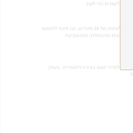
במהלך ההפלגה דרך הפארק, תהיה לנו הזדמנות לצלול באתרים מיוחדים כמו "שארק בנק" – קניון שיורד לעומק של 28 מטרים, ובו סיכוי למפגש
משיך ליהנות מההפלגה ומהשקיעה
טובה לסייר מעט בבירה ויקטוריה, בשוק
.