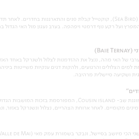
הגעה למפרשית הגדולה, הסי בירד (Sea Bird), קוקטייל קבלת פנים והתארגנו
מפרץ ועל רקע נוף דרמטי ויפהפה. בערב נעגון מול האי הגדול בה
Bai)
י של האי מהה, ננצל את ההזדמנות לצלול ולשנרקל באחד האזור
 למים הצלולים והרגועים, ולהקות דגים ענקיות משייטות ביניהם. 
דים"
את הבוקר נבלה בשמורת הטבע המוגנת שב- Cousin island, המפ
 ומינים מקומיים. לאחר ארוחת הצהריים, נצלול ונשנרקל באזור, 