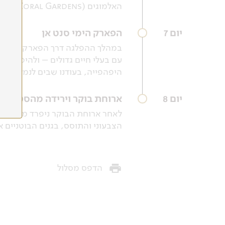
האלמוגים (Coral Gardens) עם שונית אלמוגים עשירה, להקות דגים גדולות וגם דגים פלאגיים שמגיעים לשונית כדי לצוד.
יום 7
הפארק הימי סנט אן
עם בעלי חיים גדולים – ולהיפרד מ
היפהפייה, בעודנו שבים לנמל ויקטו
יום 8
ארוחת בוקר וירידה מהספינה,
לאחר ארוחת הבוקר ניפרד מהספינה 
הצבעוני והתוסס, בגנים הבוטניים א
הדפס מסלול