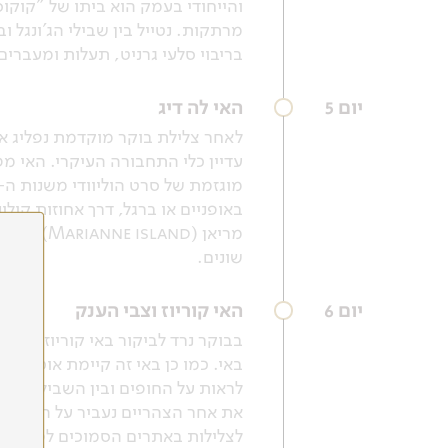
והייחודי בעמק הוא ביתו של "קוקוס
מרתקות. נטייל בין שבילי הג'ונגל 
בריבוי סלעי גרניט, תעלות ומעברי
יום 5
האי לה דיג
עדיין כלי התחבורה העיקרי. האי מ
באופניים או ברגל, דרך אחוזות קול
מריאן (d
שונים.
יום 6
האי קוריוז וצבי הענק
בבוקר נרד לביקור באי קוריוז הלא
באי. כמו כן באי זה קיימת אוכלוס
לראות על החופים ובין השבילים, ו
את אחר הצהריים נעביר על החופים 