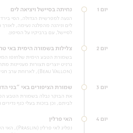
יום 1
נחיתה בסיישל ויציאה לים
לים וניהנה מהפלגה נעימה, לאורך ה
לסיישל, עם ברביקיו על הסיפון.
יום 2
צלילות בשמורה הימית באי טרני (e Ternay
בשמורת הטבע הימית שלחופו המערב
גרניט יוצרים תצורות מעניינות מתחת
(Beau Vallon), לארוחת ערב חגיגית ושקיעה סיישלית מרהיבה.
יום 3
שמורת הציפורים באי "בני הדו
לביתם, וכן בזכות בעלי כנף נדירים
יום 4
האי פרלין