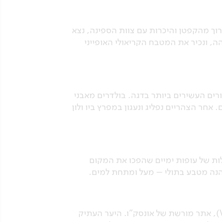
ת בחדרים. לאחר תדרוך מהקפטן והיכרות עם צוות הספינה, נצא
ה, ונכיר את המטבח הקריאולי האופייני
ים העשירים ביותר בדגה. בולדרים מאבני
אחר הצהריים נפליג ונעגון במפרץ ביו ולון
ורסמת בזכות המושבות הגדולות של עופות ימיים שהפכו את המקום
ונהנה מטבע בתולי – מעל ומתחת למים.
נפליג לאי פרלין (Praslin), האי השני הכי מיושב בסיישל, ונבקר בשמורת עמק מאי (Valle de Mai), אתר מורשת של אונסק"ו. היער העתיק