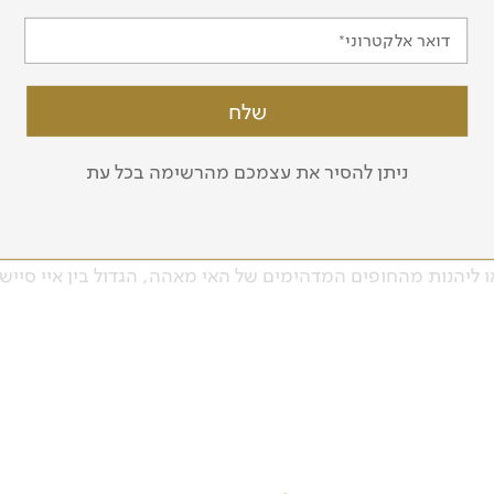
דואר אלקטרוני
הנופים התת מימיים של סיישל. לאחר ארוחת הסיום החגיגית, נ
ריה, לעגון במשך הלילה האחרון.
ניתן להסיר את עצמכם מהרשימה בכל עת
 טיסות ארצה
ונעבור לשדה התעופה, או אם לו"ז הטיסות מאפשר זו הזדמנות 
ו ליהנות מהחופים המדהימים של האי מאהה, הגדול בין איי סיישל