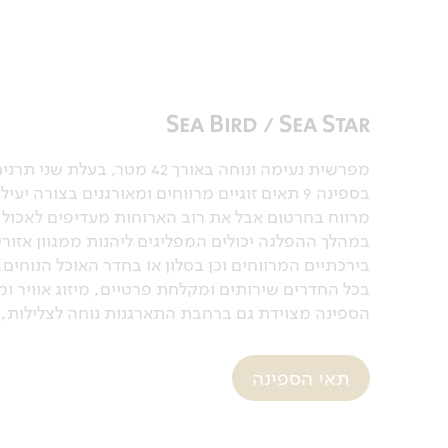
Sea Bird / Sea Star
מפרשית נעימה ונוחה באורך 42 מטר, בעלת שני תרנים ו-4 מפרשי ברמודה מודרניים.
בספינה 9 תאים זוגיים מרווחים ומאורגנים בצורה
מרווח בחרטום אבל את רוב הארוחות מעדיפים לאכול 
במהלך ההפלגה יכולים המפליגים ליהנות ממגוון אזור
בירכתיים המרווחים וכן בסלון או בחדר האוכל הנוחים.
בכל החדרים שירותים ומקלחת פרטיים, מיזוג אוויר ומ
הספינה מצוידת גם ברחבת התארגנות נוחה לצלילות, וכ
חדר עם מיטה
תאי הספינה
חדר מרווח, 
(חצי-קומותיי