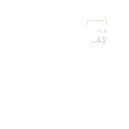
אורך
חדר עם מיט
42
חדר מרווח, 
מ'
ומיזוג אוויר