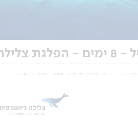
לה וטבע
ארי צלילה
חבילת צלילה באיי סיישל - 8 ימים - הפלגת צלילה וטבע