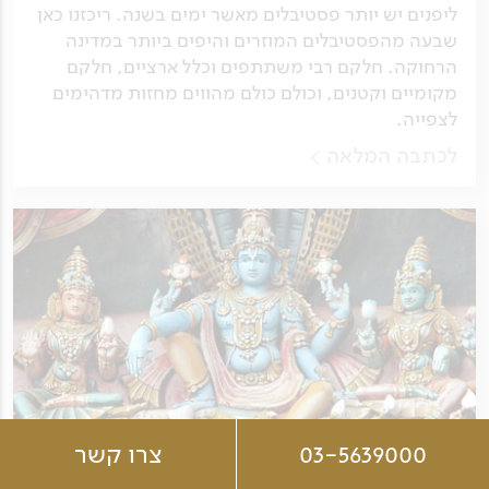
ליפנים יש יותר פסטיבלים מאשר ימים בשנה. ריכזנו כאן
שבעה מהפסטיבלים המוזרים והיפים ביותר במדינה
הרחוקה. חלקם רבי משתתפים וכלל ארציים, חלקם
מקומיים וקטנים, וכולם כולם מהווים מחזות מדהימים
לצפייה.
לכתבה המלאה
03-5639000
צרו קשר
אתרים נבחרים בדרום הודו